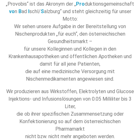
„Provobis“ ist das Akronym der „
Pro
duktionsgemeinschaft
vo
n
B
ad
I
schl/
S
alzburg“ und steht gleichzeitig für unser
Motto:
Wir sehen unsere Aufgabe in der Bereitstellung von
Nischenprodukten „für euch“, den österreichischen
Gesundheitsmarkt –
für unsere Kolleginnen und Kollegen in den
Krankenhausapotheken und öffentlichen Apotheken und
damit für all jene Patienten,
die auf eine medizinische Versorgung mit
Nischenmedikamenten angewiesen sind.
Wir produzieren aus Wirkstoffen, Elektrolyten und Glucose
Injektions- und Infusionslösungen von 0.05 Milliliter bis 3
Liter,
die ob ihrer spezifischen Zusammensetzung oder
Konfektionierung so auf dem österreichischen
Pharmamarkt
nicht bzw. nicht mehr angeboten werden.